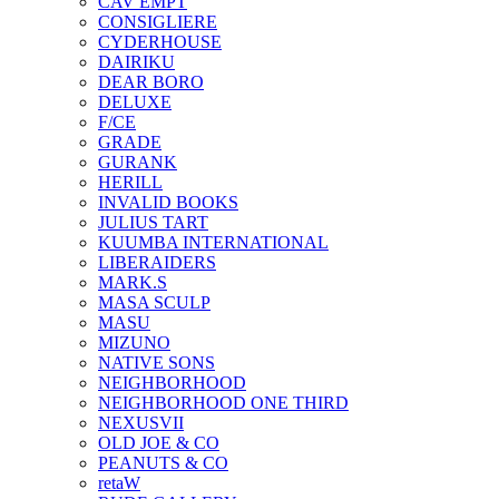
CAV EMPT
CONSIGLIERE
CYDERHOUSE
DAIRIKU
DEAR BORO
DELUXE
F/CE
GRADE
GURANK
HERILL
INVALID BOOKS
JULIUS TART
KUUMBA INTERNATIONAL
LIBERAIDERS
MARK.S
MASA SCULP
MASU
MIZUNO
NATIVE SONS
NEIGHBORHOOD
NEIGHBORHOOD ONE THIRD
NEXUSVII
OLD JOE & CO
PEANUTS & CO
retaW