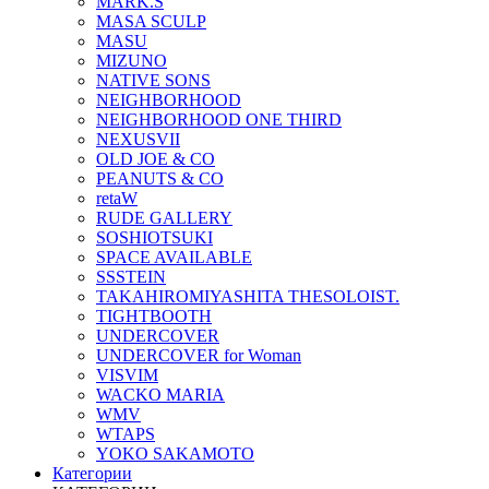
MARK.S
MASA SCULP
MASU
MIZUNO
NATIVE SONS
NEIGHBORHOOD
NEIGHBORHOOD ONE THIRD
NEXUSVII
OLD JOE & CO
PEANUTS & CO
retaW
RUDE GALLERY
SOSHIOTSUKI
SPACE AVAILABLE
SSSTEIN
TAKAHIROMIYASHITA THESOLOIST.
TIGHTBOOTH
UNDERCOVER
UNDERCOVER for Woman
VISVIM
WACKO MARIA
WMV
WTAPS
YOKO SAKAMOTO
Категории