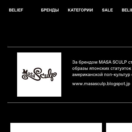
BELIEF
БРЕНДЫ
КАТЕГОРИИ
SALE
BELI
За брендом MASA SCULP сто
образы японских статуэток 
американской поп-культур 
www.masasculp.blogspot.jp