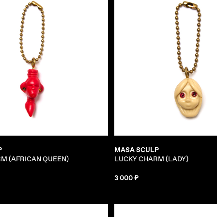
P
MASA SCULP
M (AFRICAN QUEEN)
LUCKY CHARM (LADY)
3 000 ₽