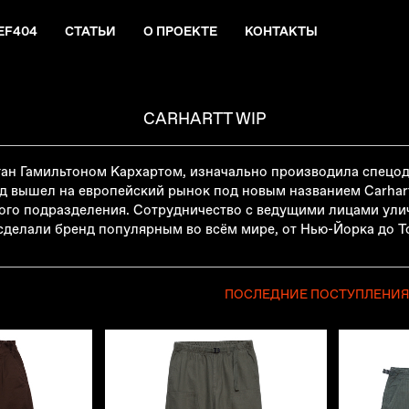
EF404
СТАТЬИ
О ПРОЕКТЕ
КОНТАКТЫ
CARHARTT WIP
иган Гамильтоном Кархартом, изначально производила спецод
нд вышел на европейский рынок под новым названием Carhartt 
го подразделения. Сотрудничество с ведущими лицами уличн
делали бренд популярным во всём мире, от Нью-Йорка до Т
ПОСЛЕДНИЕ ПОСТУПЛЕНИ