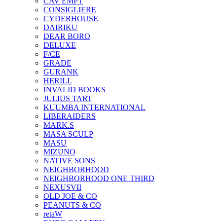
CAV EMPT
CONSIGLIERE
CYDERHOUSE
DAIRIKU
DEAR BORO
DELUXE
F/CE
GRADE
GURANK
HERILL
INVALID BOOKS
JULIUS TART
KUUMBA INTERNATIONAL
LIBERAIDERS
MARK.S
MASA SCULP
MASU
MIZUNO
NATIVE SONS
NEIGHBORHOOD
NEIGHBORHOOD ONE THIRD
NEXUSVII
OLD JOE & CO
PEANUTS & CO
retaW