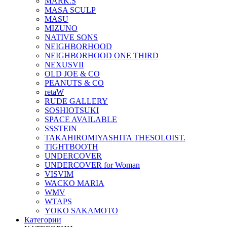
MARK.S
MASA SCULP
MASU
MIZUNO
NATIVE SONS
NEIGHBORHOOD
NEIGHBORHOOD ONE THIRD
NEXUSVII
OLD JOE & CO
PEANUTS & CO
retaW
RUDE GALLERY
SOSHIOTSUKI
SPACE AVAILABLE
SSSTEIN
TAKAHIROMIYASHITA THESOLOIST.
TIGHTBOOTH
UNDERCOVER
UNDERCOVER for Woman
VISVIM
WACKO MARIA
WMV
WTAPS
YOKO SAKAMOTO
Категории