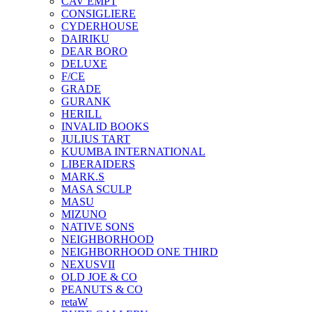
CAV EMPT
CONSIGLIERE
CYDERHOUSE
DAIRIKU
DEAR BORO
DELUXE
F/CE
GRADE
GURANK
HERILL
INVALID BOOKS
JULIUS TART
KUUMBA INTERNATIONAL
LIBERAIDERS
MARK.S
MASA SCULP
MASU
MIZUNO
NATIVE SONS
NEIGHBORHOOD
NEIGHBORHOOD ONE THIRD
NEXUSVII
OLD JOE & CO
PEANUTS & CO
retaW