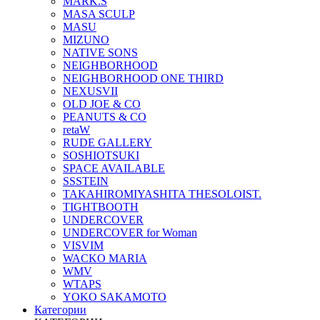
MARK.S
MASA SCULP
MASU
MIZUNO
NATIVE SONS
NEIGHBORHOOD
NEIGHBORHOOD ONE THIRD
NEXUSVII
OLD JOE & CO
PEANUTS & CO
retaW
RUDE GALLERY
SOSHIOTSUKI
SPACE AVAILABLE
SSSTEIN
TAKAHIROMIYASHITA THESOLOIST.
TIGHTBOOTH
UNDERCOVER
UNDERCOVER for Woman
VISVIM
WACKO MARIA
WMV
WTAPS
YOKO SAKAMOTO
Категории