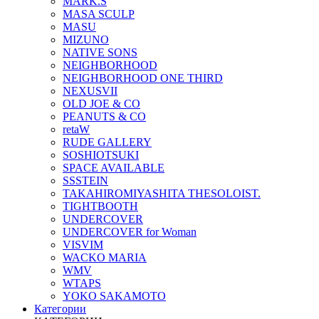
MARK.S
MASA SCULP
MASU
MIZUNO
NATIVE SONS
NEIGHBORHOOD
NEIGHBORHOOD ONE THIRD
NEXUSVII
OLD JOE & CO
PEANUTS & CO
retaW
RUDE GALLERY
SOSHIOTSUKI
SPACE AVAILABLE
SSSTEIN
TAKAHIROMIYASHITA THESOLOIST.
TIGHTBOOTH
UNDERCOVER
UNDERCOVER for Woman
VISVIM
WACKO MARIA
WMV
WTAPS
YOKO SAKAMOTO
Категории