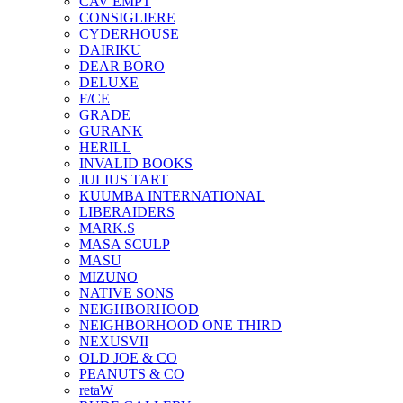
CAV EMPT
CONSIGLIERE
CYDERHOUSE
DAIRIKU
DEAR BORO
DELUXE
F/CE
GRADE
GURANK
HERILL
INVALID BOOKS
JULIUS TART
KUUMBA INTERNATIONAL
LIBERAIDERS
MARK.S
MASA SCULP
MASU
MIZUNO
NATIVE SONS
NEIGHBORHOOD
NEIGHBORHOOD ONE THIRD
NEXUSVII
OLD JOE & CO
PEANUTS & CO
retaW