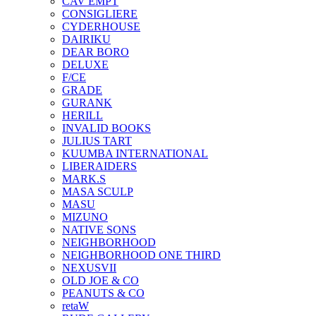
CAV EMPT
CONSIGLIERE
CYDERHOUSE
DAIRIKU
DEAR BORO
DELUXE
F/CE
GRADE
GURANK
HERILL
INVALID BOOKS
JULIUS TART
KUUMBA INTERNATIONAL
LIBERAIDERS
MARK.S
MASA SCULP
MASU
MIZUNO
NATIVE SONS
NEIGHBORHOOD
NEIGHBORHOOD ONE THIRD
NEXUSVII
OLD JOE & CO
PEANUTS & CO
retaW