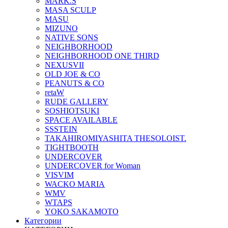
MARK.S
MASA SCULP
MASU
MIZUNO
NATIVE SONS
NEIGHBORHOOD
NEIGHBORHOOD ONE THIRD
NEXUSVII
OLD JOE & CO
PEANUTS & CO
retaW
RUDE GALLERY
SOSHIOTSUKI
SPACE AVAILABLE
SSSTEIN
TAKAHIROMIYASHITA THESOLOIST.
TIGHTBOOTH
UNDERCOVER
UNDERCOVER for Woman
VISVIM
WACKO MARIA
WMV
WTAPS
YOKO SAKAMOTO
Категории