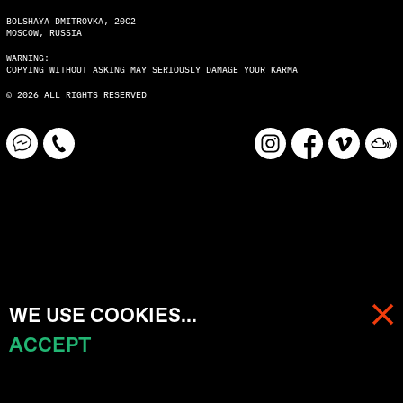
BOLSHAYA DMITROVKA, 20C2
MOSCOW, RUSSIA
WARNING:
COPYING WITHOUT ASKING MAY SERIOUSLY DAMAGE YOUR KARMA
© 2026 ALL RIGHTS RESERVED
WE USE COOKIES...
ACCEPT
МЕНЮ
КОРЗИНА (
0
)