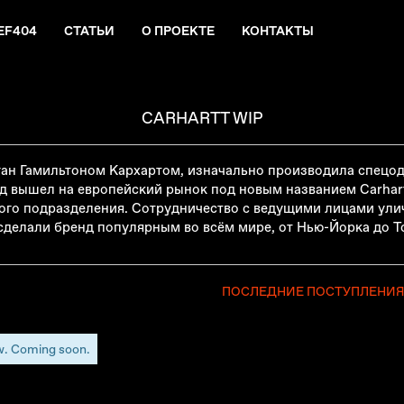
EF404
СТАТЬИ
О ПРОЕКТЕ
КОНТАКТЫ
CARHARTT WIP
иган Гамильтоном Кархартом, изначально производила спецод
нд вышел на европейский рынок под новым названием Carhartt 
го подразделения. Сотрудничество с ведущими лицами уличн
делали бренд популярным во всём мире, от Нью-Йорка до Т
ПОСЛЕДНИЕ ПОСТУПЛЕНИ
w. Coming soon.