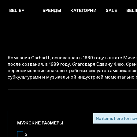
BELIEF
БРЕНДЫ
КАТЕГОРИИ
SALE
BELI
Компания Carhartt, основанная в 1889 году в штате Мич
после создания, в 1989 году, благодаря Эдвину Фею, бре
переосмысление знаковых рабочих силуэтов американско
субкультурами и музыкальной индустрией моментально с
No items here for no
МУЖСКИЕ РАЗМЕРЫ
S