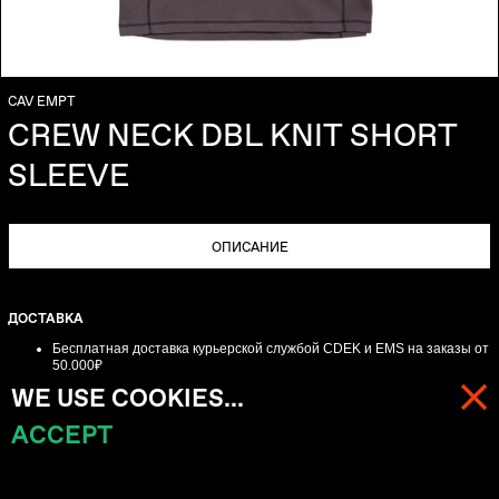
CAV EMPT
CREW NECK DBL KNIT SHORT
SLEEVE
ОПИСАНИЕ
ДОСТАВКА
Бесплатная доставка курьерской службой CDEK и EMS
на заказы от
50.000₽
Больше информации о доставке по
ссылке
WE USE COOKIES...
ВОЗВРАТ
ACCEPT
МЕНЮ
КОРЗИНА (
0
)
Для онлайн-заказов обмен-возврат возможен в течении трех дней с
момента получения заказа.