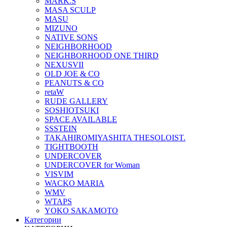
MARK.S
MASA SCULP
MASU
MIZUNO
NATIVE SONS
NEIGHBORHOOD
NEIGHBORHOOD ONE THIRD
NEXUSVII
OLD JOE & CO
PEANUTS & CO
retaW
RUDE GALLERY
SOSHIOTSUKI
SPACE AVAILABLE
SSSTEIN
TAKAHIROMIYASHITA THESOLOIST.
TIGHTBOOTH
UNDERCOVER
UNDERCOVER for Woman
VISVIM
WACKO MARIA
WMV
WTAPS
YOKO SAKAMOTO
Категории