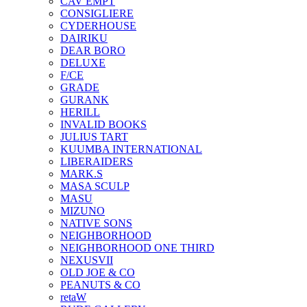
CAV EMPT
CONSIGLIERE
CYDERHOUSE
DAIRIKU
DEAR BORO
DELUXE
F/CE
GRADE
GURANK
HERILL
INVALID BOOKS
JULIUS TART
KUUMBA INTERNATIONAL
LIBERAIDERS
MARK.S
MASA SCULP
MASU
MIZUNO
NATIVE SONS
NEIGHBORHOOD
NEIGHBORHOOD ONE THIRD
NEXUSVII
OLD JOE & CO
PEANUTS & CO
retaW