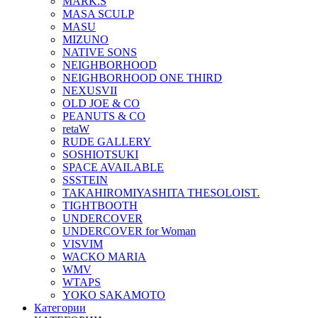
MARK.S
MASA SCULP
MASU
MIZUNO
NATIVE SONS
NEIGHBORHOOD
NEIGHBORHOOD ONE THIRD
NEXUSVII
OLD JOE & CO
PEANUTS & CO
retaW
RUDE GALLERY
SOSHIOTSUKI
SPACE AVAILABLE
SSSTEIN
TAKAHIROMIYASHITA THESOLOIST.
TIGHTBOOTH
UNDERCOVER
UNDERCOVER for Woman
VISVIM
WACKO MARIA
WMV
WTAPS
YOKO SAKAMOTO
Категории