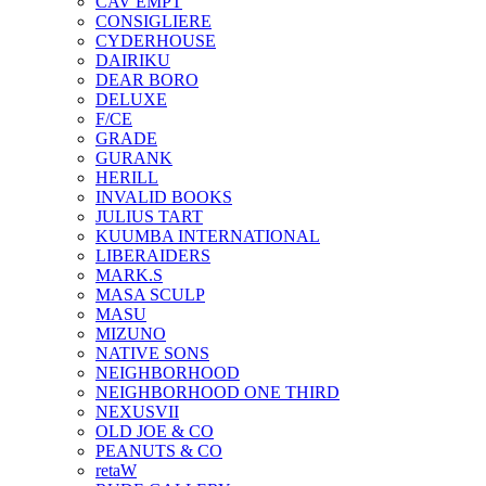
CAV EMPT
CONSIGLIERE
CYDERHOUSE
DAIRIKU
DEAR BORO
DELUXE
F/CE
GRADE
GURANK
HERILL
INVALID BOOKS
JULIUS TART
KUUMBA INTERNATIONAL
LIBERAIDERS
MARK.S
MASA SCULP
MASU
MIZUNO
NATIVE SONS
NEIGHBORHOOD
NEIGHBORHOOD ONE THIRD
NEXUSVII
OLD JOE & CO
PEANUTS & CO
retaW