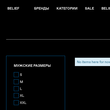
BELIEF
БРЕНДЫ
КАТЕГОРИИ
SALE
BELI
No items here for no
МУЖСКИЕ РАЗМЕРЫ
S
M
L
XL
XXL