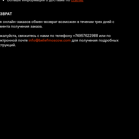
Больше информации о доставке по
ссылке
ЗВРАТ
я онлайн-заказов обмен-возврат возможен в течении трех дней с
мента получения заказа.
жалуйста, свяжитесь с нами по телефону +74957622988 или по
ектронной почте
info@beliefmoscow.com
для получения подробных
струкций.