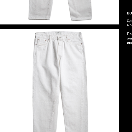
ВО
Дл
мо
По
эл
ин