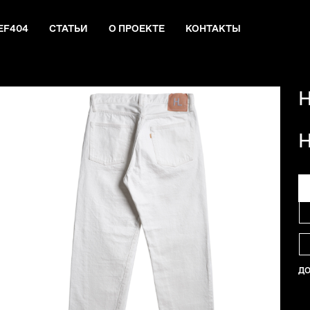
EF404
СТАТЬИ
О ПРОЕКТЕ
КОНТАКТЫ
H
H
Д