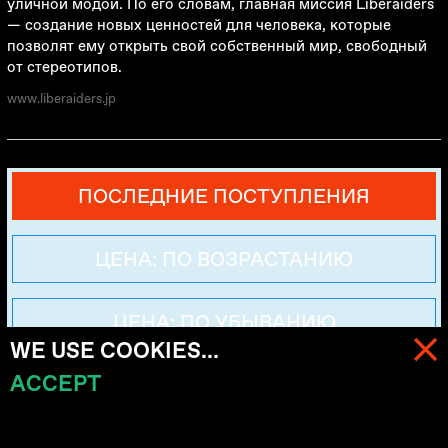
уличной модой. По его словам, главная миссия Liberaiders
—
создание новых ценностей для человека, которые
позволят ему открыть свой собственный мир, свободный
от стереотипов.
www.liberaiders.jp
ПОСЛЕДНИЕ ПОСТУПЛЕНИЯ
ЦЕНА: ПО ВОЗРАСТАНИЮ
ЦЕНА: ПО УБЫВАНИЮ
WE USE COOKIES...
ACCEPT
МЕНЮ
КОРЗИНА (
0
)
ФИЛЬТРЫ