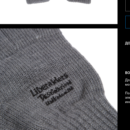
Д
ВО
Дл
мо
По
эл
ин