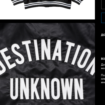
Д
ВО
Дл
мо
По
эл
ин