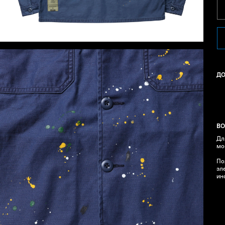
Д
ВО
Дл
мо
По
эл
ин