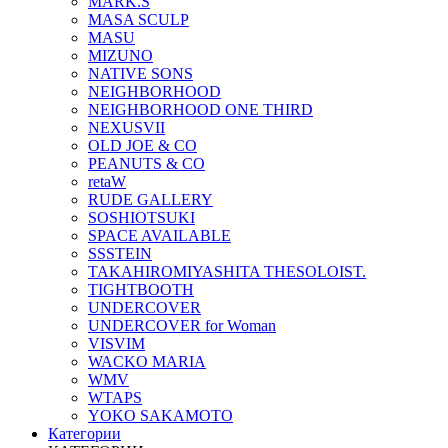
MARK.S
MASA SCULP
MASU
MIZUNO
NATIVE SONS
NEIGHBORHOOD
NEIGHBORHOOD ONE THIRD
NEXUSVII
OLD JOE & CO
PEANUTS & CO
retaW
RUDE GALLERY
SOSHIOTSUKI
SPACE AVAILABLE
SSSTEIN
TAKAHIROMIYASHITA THESOLOIST.
TIGHTBOOTH
UNDERCOVER
UNDERCOVER for Woman
VISVIM
WACKO MARIA
WMV
WTAPS
YOKO SAKAMOTO
Категории