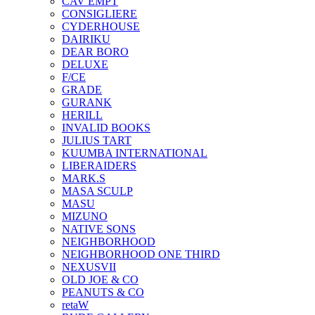
CAV EMPT
CONSIGLIERE
CYDERHOUSE
DAIRIKU
DEAR BORO
DELUXE
F/CE
GRADE
GURANK
HERILL
INVALID BOOKS
JULIUS TART
KUUMBA INTERNATIONAL
LIBERAIDERS
MARK.S
MASA SCULP
MASU
MIZUNO
NATIVE SONS
NEIGHBORHOOD
NEIGHBORHOOD ONE THIRD
NEXUSVII
OLD JOE & CO
PEANUTS & CO
retaW