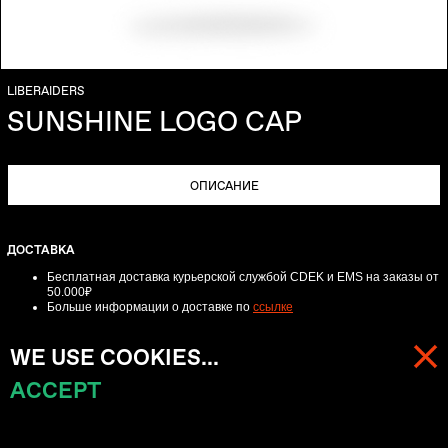
LIBERAIDERS
SUNSHINE LOGO CAP
ОПИСАНИЕ
ДОСТАВКА
Бесплатная доставка курьерской службой CDEK и EMS
на заказы от
50.000₽
Больше информации о доставке по
ссылке
ВОЗВРАТ
WE USE COOKIES...
Для онлайн-заказов обмен-возврат возможен в течении трех дней с
момента получения заказа.
ACCEPT
МЕНЮ
КОРЗИНА (
0
)
Пожалуйста, свяжитесь с нами по телефону +74957622988 или по
электронной почте
info@beliefmoscow.com
для получения подробных
инструкций.