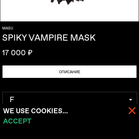
MASU
SPIKY VAMPIRE MASK
17 000 ₽
ОПИСАНИЕ
WE USE COOKIES...
ACCEPT
МЕНЮ
КОРЗИНА (
0
)