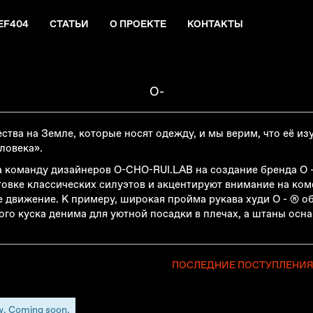
EF404
СТАТЬИ
О ПРОЕКТЕ
КОНТАКТЫ
O-
тва на Земле, которые носят одежду, и мы верим, что её из
ловека».
команду дизайнеров O-CHO-RUI.LAB на создание бренда O - 
товке классических силуэтов и акцентируют внимание на ко
 движение. К примеру, широкая пройма рукава худи O - ® о
го куска денима для уютной посадки в плечах, а штаны осн
ПОСЛЕДНИЕ ПОСТУПЛЕНИ
w. Coming soon.