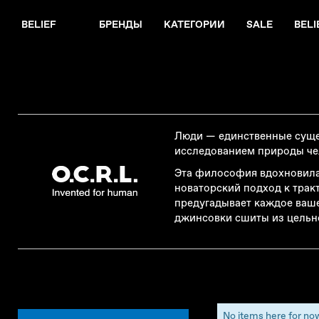
BELIEF
БРЕНДЫ
КАТЕГОРИИ
SALE
BELI
Люди — единственные сущес
исследованием природы че
Эта философия вдохновила 
новаторский подход к трак
предугадывает каждое ваше
джинсовки сшиты из цельно
No items here for no