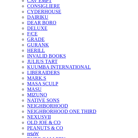
CAV EMPT
CONSIGLIERE
CYDERHOUSE
DAIRIKU
DEAR BORO
DELUXE
F/CE
GRADE
GURANK
HERILL
INVALID BOOKS
JULIUS TART
KUUMBA INTERNATIONAL
LIBERAIDERS
MARK.S
MASA SCULP
MASU
MIZUNO
NATIVE SONS
NEIGHBORHOOD
NEIGHBORHOOD ONE THIRD
NEXUSVII
OLD JOE & CO
PEANUTS & CO
retaW