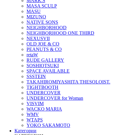
MARK.S
MASA SCULP
MASU
MIZUNO
NATIVE SONS
NEIGHBORHOOD
NEIGHBORHOOD ONE THIRD
NEXUSVII
OLD JOE & CO
PEANUTS & CO
retaW
RUDE GALLERY
SOSHIOTSUKI
SPACE AVAILABLE
SSSTEIN
TAKAHIROMIYASHITA THESOLOIST.
TIGHTBOOTH
UNDERCOVER
UNDERCOVER for Woman
VISVIM
WACKO MARIA
WMV
WTAPS
YOKO SAKAMOTO
Категории