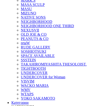
MARK.S
MASA SCULP
MASU
MIZUNO
NATIVE SONS
NEIGHBORHOOD
NEIGHBORHOOD ONE THIRD
NEXUSVII
OLD JOE & CO
PEANUTS & CO
retaW
RUDE GALLERY
SOSHIOTSUKI
SPACE AVAILABLE
SSSTEIN
TAKAHIROMIYASHITA THESOLOIST.
TIGHTBOOTH
UNDERCOVER
UNDERCOVER for Woman
VISVIM
WACKO MARIA
WMV
WTAPS
YOKO SAKAMOTO
Категории