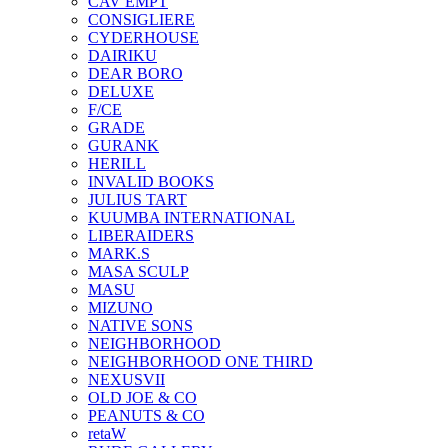
CAV EMPT
CONSIGLIERE
CYDERHOUSE
DAIRIKU
DEAR BORO
DELUXE
F/CE
GRADE
GURANK
HERILL
INVALID BOOKS
JULIUS TART
KUUMBA INTERNATIONAL
LIBERAIDERS
MARK.S
MASA SCULP
MASU
MIZUNO
NATIVE SONS
NEIGHBORHOOD
NEIGHBORHOOD ONE THIRD
NEXUSVII
OLD JOE & CO
PEANUTS & CO
retaW