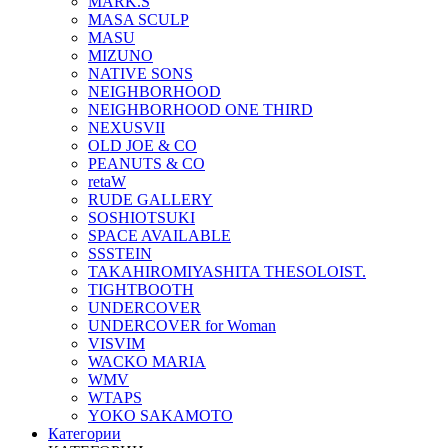
MARK.S
MASA SCULP
MASU
MIZUNO
NATIVE SONS
NEIGHBORHOOD
NEIGHBORHOOD ONE THIRD
NEXUSVII
OLD JOE & CO
PEANUTS & CO
retaW
RUDE GALLERY
SOSHIOTSUKI
SPACE AVAILABLE
SSSTEIN
TAKAHIROMIYASHITA THESOLOIST.
TIGHTBOOTH
UNDERCOVER
UNDERCOVER for Woman
VISVIM
WACKO MARIA
WMV
WTAPS
YOKO SAKAMOTO
Категории