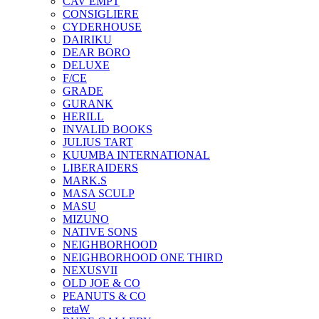
CAV EMPT
CONSIGLIERE
CYDERHOUSE
DAIRIKU
DEAR BORO
DELUXE
F/CE
GRADE
GURANK
HERILL
INVALID BOOKS
JULIUS TART
KUUMBA INTERNATIONAL
LIBERAIDERS
MARK.S
MASA SCULP
MASU
MIZUNO
NATIVE SONS
NEIGHBORHOOD
NEIGHBORHOOD ONE THIRD
NEXUSVII
OLD JOE & CO
PEANUTS & CO
retaW