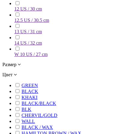
12 US / 30 cm
12.5 US / 30.5 cm
13 US / 31 cm
14 US / 32 cm
W 10 US / 27 cm
Размер
Цвет
GREEN
BLACK
KHAKI
BLACK/BLACK
BLK
CHERVIL/GOLD
WALL
BLACK / WAX
HAMILTON BROWN / WAX