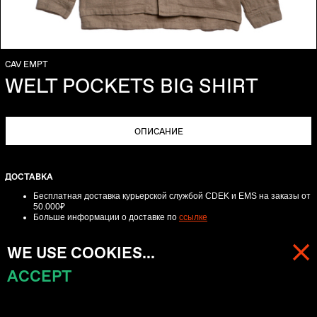
CAV EMPT
WELT POCKETS BIG SHIRT
ОПИСАНИЕ
ДОСТАВКА
Бесплатная доставка курьерской службой CDEK и EMS
на заказы от
50.000₽
Больше информации о доставке по
ссылке
ВОЗВРАТ
WE USE COOKIES...
Для онлайн-заказов обмен-возврат возможен в течении трех дней с
момента получения заказа.
ACCEPT
МЕНЮ
КОРЗИНА (
0
)
Пожалуйста, свяжитесь с нами по телефону +74957622988 или по
электронной почте
info@beliefmoscow.com
для получения подробных
инструкций.