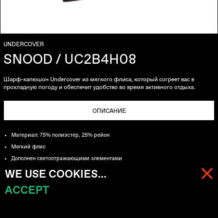
UNDERCOVER
SNOOD / UC2B4H08
Шарф-капюшон Undercover из мягкого флиса,
который согреет вас в
прохладную погоду и обеспечит удобство во время активного отдыха.
ОПИСАНИЕ
Материал: 75% полиэстер, 25% рейон
Мягкий флис
Дополнен светоотражающими элементами
Вышивка "Kosmik Musik" у основания
WE USE COOKIES...
Шарф-капюшон
ACCEPT
МЕНЮ
КОРЗИНА (
0
)
ДОСТАВКА
Бесплатная доставка курьерской службой CDEK и EMS
на заказы от