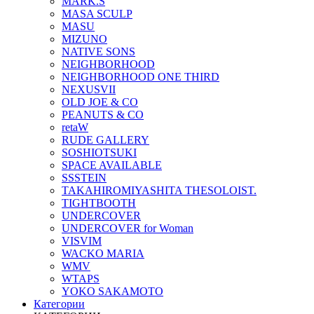
MARK.S
MASA SCULP
MASU
MIZUNO
NATIVE SONS
NEIGHBORHOOD
NEIGHBORHOOD ONE THIRD
NEXUSVII
OLD JOE & CO
PEANUTS & CO
retaW
RUDE GALLERY
SOSHIOTSUKI
SPACE AVAILABLE
SSSTEIN
TAKAHIROMIYASHITA THESOLOIST.
TIGHTBOOTH
UNDERCOVER
UNDERCOVER for Woman
VISVIM
WACKO MARIA
WMV
WTAPS
YOKO SAKAMOTO
Категории