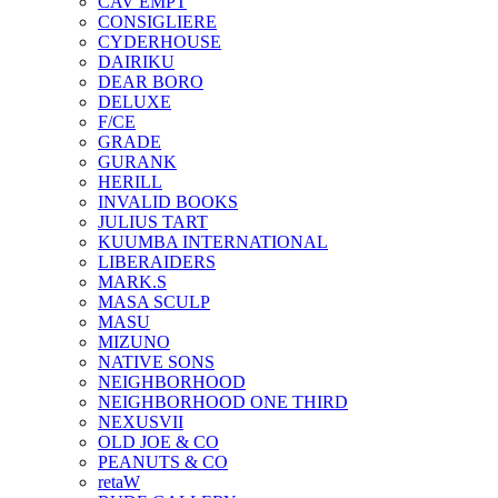
CAV EMPT
CONSIGLIERE
CYDERHOUSE
DAIRIKU
DEAR BORO
DELUXE
F/CE
GRADE
GURANK
HERILL
INVALID BOOKS
JULIUS TART
KUUMBA INTERNATIONAL
LIBERAIDERS
MARK.S
MASA SCULP
MASU
MIZUNO
NATIVE SONS
NEIGHBORHOOD
NEIGHBORHOOD ONE THIRD
NEXUSVII
OLD JOE & CO
PEANUTS & CO
retaW