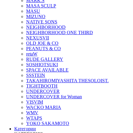
MARK.S
MASA SCULP
MASU
MIZUNO
NATIVE SONS
NEIGHBORHOOD
NEIGHBORHOOD ONE THIRD
NEXUSVII
OLD JOE & CO
PEANUTS & CO
retaW
RUDE GALLERY
SOSHIOTSUKI
SPACE AVAILABLE
SSSTEIN
TAKAHIROMIYASHITA THESOLOIST.
TIGHTBOOTH
UNDERCOVER
UNDERCOVER for Woman
VISVIM
WACKO MARIA
WMV
WTAPS
YOKO SAKAMOTO
Категории