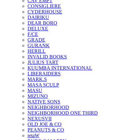
CAV EMPT
CONSIGLIERE
CYDERHOUSE
DAIRIKU
DEAR BORO
DELUXE
F/CE
GRADE
GURANK
HERILL
INVALID BOOKS
JULIUS TART
KUUMBA INTERNATIONAL
LIBERAIDERS
MARK.S
MASA SCULP
MASU
MIZUNO
NATIVE SONS
NEIGHBORHOOD
NEIGHBORHOOD ONE THIRD
NEXUSVII
OLD JOE & CO
PEANUTS & CO
retaW