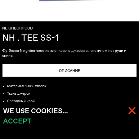
NEIGHBORHOOD
NH . TEE SS-1
Футболка Neighborhood из хлопкового джерси с логотипом на груди и
спине.
ОПИСАНИЕ
Материал: 100% хлопок
Ткань джерси
Свободный крой
"Bar & Shield" лого на груди и спине
WE USE COOKIES...
ACCEPT
МЕНЮ
КОРЗИНА (
0
)
ДОСТАВКА
Бесплатная доставка курьерской службой CDEK и EMS
на заказы от
50.000₽