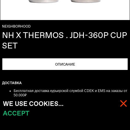
NEIGHBORHOOD
NH X THERMOS . JDH-360P CUP
SET
ОПИСАНИЕ
ДОСТАВКА
Бесплатная доставка курьерской службой CDEK и EMS
на заказы от
50.000₽
Больше информации о доставке по
ссылке
WE USE COOKIES...
ВОЗВРАТ
ACCEPT
МЕНЮ
КОРЗИНА (
0
)
Для онлайн-заказов обмен-возврат возможен в течении трех дней с
момента получения заказа.