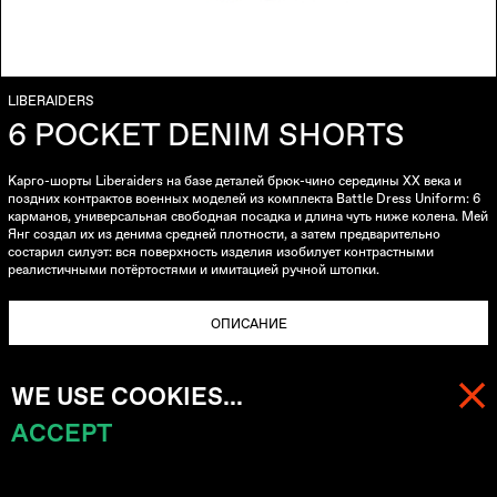
LIBERAIDERS
6 POCKET DENIM SHORTS
Карго-шорты Liberaiders на базе деталей брюк-чино середины XX века и
поздних контрактов военных моделей из комплекта Battle Dress Uniform: 6
карманов, универсальная свободная посадка и длина чуть ниже колена. Мей
Янг создал их из денима средней плотности, а затем предварительно
состарил силуэт: вся поверхность изделия изобилует контрастными
реалистичными потёртостями и имитацией ручной штопки.
ОПИСАНИЕ
Материал: 100% хлопок
WE USE COOKIES...
Деним средней плотности
ACCEPT
МЕНЮ
КОРЗИНА (
0
)
Реалистичные контрастные потёртости и имитация ручной штопки
Универсальный свободный крой, стандартная посадка на талии
Вдохновлено брюками-чино и штанами из комплекта Battle Dress Uniform