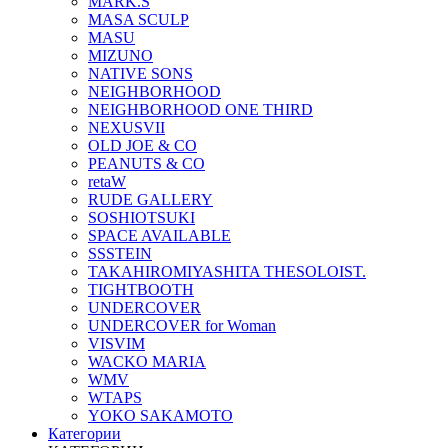
MARK.S
MASA SCULP
MASU
MIZUNO
NATIVE SONS
NEIGHBORHOOD
NEIGHBORHOOD ONE THIRD
NEXUSVII
OLD JOE & CO
PEANUTS & CO
retaW
RUDE GALLERY
SOSHIOTSUKI
SPACE AVAILABLE
SSSTEIN
TAKAHIROMIYASHITA THESOLOIST.
TIGHTBOOTH
UNDERCOVER
UNDERCOVER for Woman
VISVIM
WACKO MARIA
WMV
WTAPS
YOKO SAKAMOTO
Категории