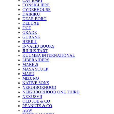
CAV EMPT
CONSIGLIERE
CYDERHOUSE
DAIRIKU
DEAR BORO
DELUXE
F/CE
GRADE
GURANK
HERILL
INVALID BOOKS
JULIUS TART
KUUMBA INTERNATIONAL
LIBERAIDERS
MARK.S
MASA SCULP
MASU
MIZUNO
NATIVE SONS
NEIGHBORHOOD
NEIGHBORHOOD ONE THIRD
NEXUSVII
OLD JOE & CO
PEANUTS & CO
retaW