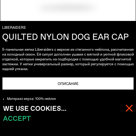
LIBERAIDERS
QUILTED NYLON DOG EAR CAP
5-панельная кепка Liberaiders с верхом из стеганного нейлона, рассчитанная
на холодный сезон. Её силуэт дополнен ушами с мягкой и уютной флисовой
отделкой, которые закрепить на подбородке с помощью удобной магнитой
застежки. У кепки универсальный размер, который регулируется с помощью
задней утяжки.
ОПИСАНИЕ
Материал верха: 100% нейлон
Верх из стеганого нейлона напоминает внешний вид винтажных военных
WE USE COOKIES...
лайнеров
ACCEPT
МЕНЮ
КОРЗИНА (
0
)
Подклад: 100% полиэстер
Внутренняя часть кепки с бархатистым однотонным подкладом
Уши дополнены флисом с мягким и уютным ворсом