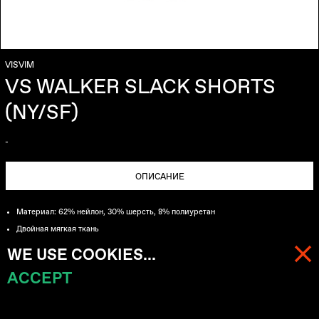
VISVIM
VS WALKER SLACK SHORTS
(NY/SF)
-
ОПИСАНИЕ
Материал: 62% нейлон, 30% шерсть, 8% полиуретан
Двойная мягкая ткань
Шорты предварительно стираны для раскрытия фактуры материала
WE USE COOKIES...
Вдохновлено мужскими слаксами середины ХХ века
ACCEPT
МЕНЮ
КОРЗИНА (
0
)
Прямой крой, стандартная посадка на талии
Застежка на молнию и пуговицы
Два врезных кармана по бокам