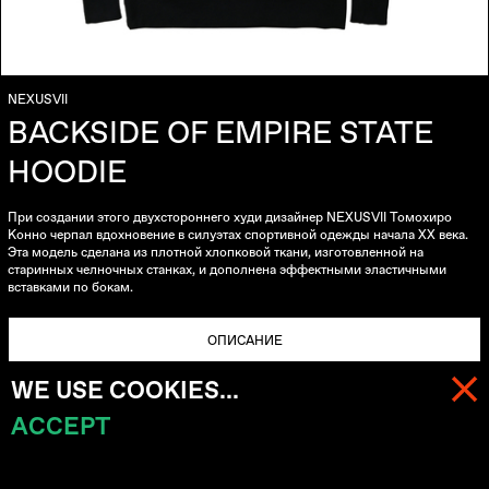
NEXUSVII
BACKSIDE OF EMPIRE STATE
HOODIE
При создании этого двухстороннего худи дизайнер NEXUSVII Томохиро
Конно черпал вдохновение в силуэтах спортивной одежды начала ХХ века.
Эта модель сделана из плотной хлопковой ткани,
изготовленной на
старинных челночных станках,
и дополнена эффектными эластичными
вставками по бокам.
ОПИСАНИЕ
WE USE COOKIES...
Материал: 100% хлопок
ACCEPT
Плотная ткань, изготовленная на старинных станках
МЕНЮ
КОРЗИНА (
0
)
Две стороны
Свободный крой