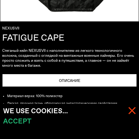
NEXUSVII
FATIGUE CAPE
Стеганый кейп NEXUSVII с наполнителем из легкого технологичного
волокна, созданный с оглядкой на винтажные военные лайнеры. Его очень
просто сложить и взять с собой в путешествие, а главное
—
он не займёт
много места в багаже.
ОПИСАНИЕ
Материал верха: 100% полиэстер
Легкая, прочная ткань обладающая антистатическими свойствами
WE USE COOKIES...
Подклад: 100% полиэстер
Сверхлегкое волокно, надежно сохраняющее тепло
ACCEPT
МЕНЮ
КОРЗИНА (
0
)
Стеганая конструкция
Вдохновлено винтажными военными лайнерами