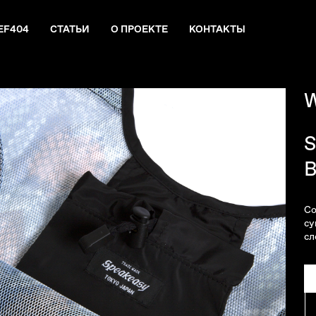
EF404
СТАТЬИ
О ПРОЕКТЕ
КОНТАКТЫ
S
B
Со
су
сл