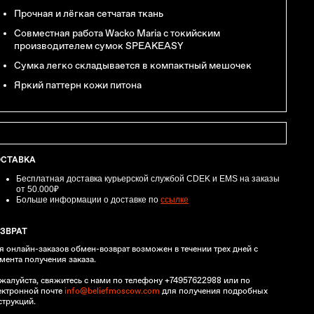
Прочная и лёгкая сетчатая ткань
Совместная работа Wacko Maria с токийским
производителем сумок SPEAKEASY
Сумка легко складывается в компактный мешочек
Яркий
паттерн кожи питона
ОСТАВКА
Бесплатная доставка курьерской службой CDEK и EMS
на заказы
от 50.000₽
Больше информации о доставке по
ссылке
ЗВРАТ
я онлайн-заказов обмен-возврат возможен в течении трех дней с
мента получения заказа.
жалуйста, свяжитесь с нами по телефону +74957622988 или по
ектронной почте
info@beliefmoscow.com
для получения подробных
струкций.