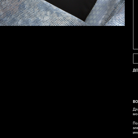
Д
ВО
Дл
мо
По
эл
ин