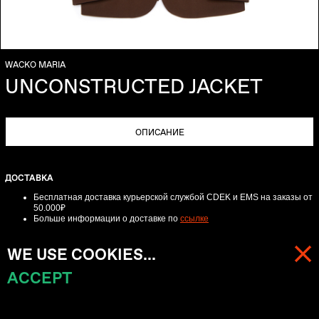
WACKO MARIA
UNCONSTRUCTED JACKET
ОПИСАНИЕ
ДОСТАВКА
Бесплатная доставка курьерской службой CDEK и EMS
на заказы от
50.000₽
Больше информации о доставке по
ссылке
ВОЗВРАТ
WE USE COOKIES...
Для онлайн-заказов обмен-возврат возможен в течении трех дней с
момента получения заказа.
ACCEPT
МЕНЮ
КОРЗИНА (
0
)
Пожалуйста, свяжитесь с нами по телефону +74957622988 или по
электронной почте
info@beliefmoscow.com
для получения подробных
инструкций.