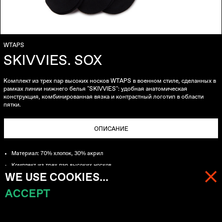
WTAPS
SKIVVIES. SOX
Комплект из трех пар высоких носков WTAPS в военном стиле, сделанных в
рамках линии нижнего белья "SKIVVIES": удобная анатомическая
конструкция, комбинированная вязка и контрастный логотип в области
пятки.
ОПИСАНИЕ
Материал: 70% хлопок, 30% акрил
Комплект из трех пар высоких носков
WE USE COOKIES...
Плотная комбинированная вязка
Удобная анатомическая конструкция, обеспечивающая надежную посадку
ACCEPT
МЕНЮ
КОРЗИНА (
0
)
Контрастный логотип WTAPS в области пятки