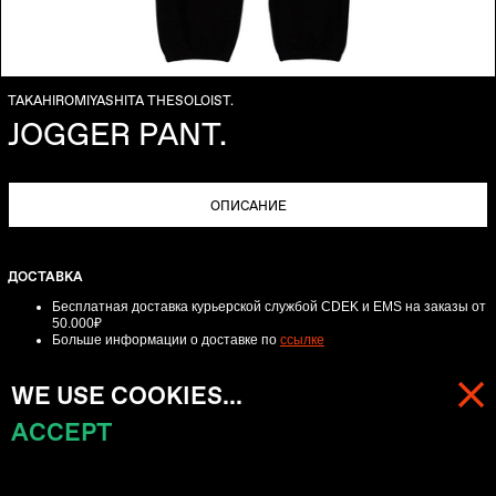
TAKAHIROMIYASHITA THESOLOIST.
JOGGER PANT.
ОПИСАНИЕ
ДОСТАВКА
Бесплатная доставка курьерской службой CDEK и EMS
на заказы от
50.000₽
Больше информации о доставке по
ссылке
ВОЗВРАТ
WE USE COOKIES...
Для онлайн-заказов обмен-возврат возможен в течении трех дней с
момента получения заказа.
ACCEPT
МЕНЮ
КОРЗИНА (
0
)
Пожалуйста, свяжитесь с нами по телефону +74957622988 или по
электронной почте
info@beliefmoscow.com
для получения подробных
инструкций.