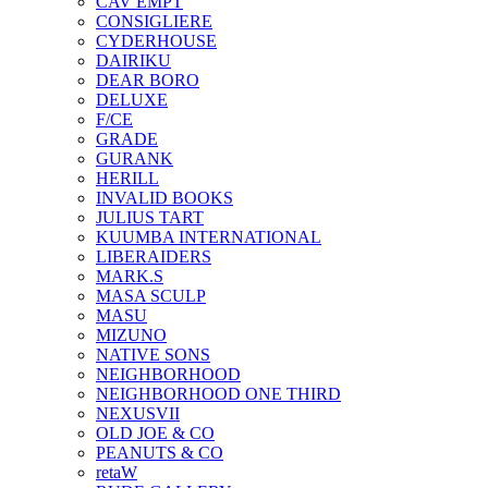
CAV EMPT
CONSIGLIERE
CYDERHOUSE
DAIRIKU
DEAR BORO
DELUXE
F/CE
GRADE
GURANK
HERILL
INVALID BOOKS
JULIUS TART
KUUMBA INTERNATIONAL
LIBERAIDERS
MARK.S
MASA SCULP
MASU
MIZUNO
NATIVE SONS
NEIGHBORHOOD
NEIGHBORHOOD ONE THIRD
NEXUSVII
OLD JOE & CO
PEANUTS & CO
retaW