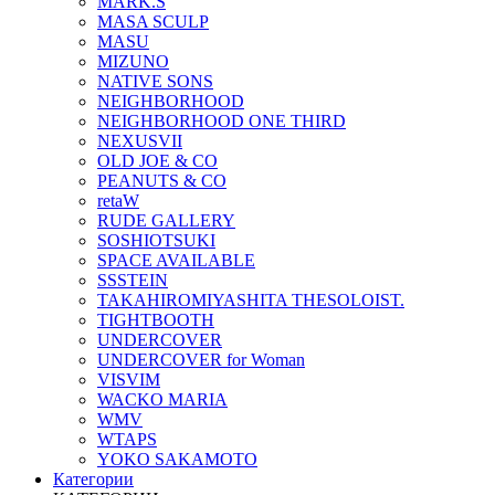
MARK.S
MASA SCULP
MASU
MIZUNO
NATIVE SONS
NEIGHBORHOOD
NEIGHBORHOOD ONE THIRD
NEXUSVII
OLD JOE & CO
PEANUTS & CO
retaW
RUDE GALLERY
SOSHIOTSUKI
SPACE AVAILABLE
SSSTEIN
TAKAHIROMIYASHITA THESOLOIST.
TIGHTBOOTH
UNDERCOVER
UNDERCOVER for Woman
VISVIM
WACKO MARIA
WMV
WTAPS
YOKO SAKAMOTO
Категории