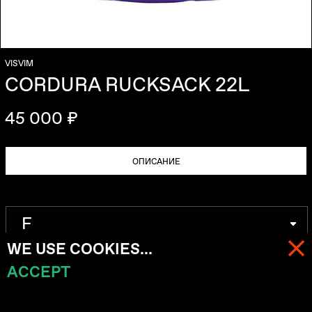
VISVIM
CORDURA RUCKSACK 22L
45 000 ₽
ОПИСАНИЕ
WE USE COOKIES...
ACCEPT
МЕНЮ
КОРЗИНА (
0
)