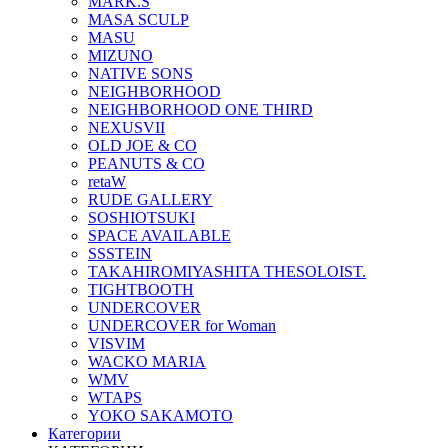
MARK.S
MASA SCULP
MASU
MIZUNO
NATIVE SONS
NEIGHBORHOOD
NEIGHBORHOOD ONE THIRD
NEXUSVII
OLD JOE & CO
PEANUTS & CO
retaW
RUDE GALLERY
SOSHIOTSUKI
SPACE AVAILABLE
SSSTEIN
TAKAHIROMIYASHITA THESOLOIST.
TIGHTBOOTH
UNDERCOVER
UNDERCOVER for Woman
VISVIM
WACKO MARIA
WMV
WTAPS
YOKO SAKAMOTO
Категории