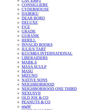
CAV EMPT
CONSIGLIERE
CYDERHOUSE
DAIRIKU
DEAR BORO
DELUXE
F/CE
GRADE
GURANK
HERILL
INVALID BOOKS
JULIUS TART
KUUMBA INTERNATIONAL
LIBERAIDERS
MARK.S
MASA SCULP
MASU
MIZUNO
NATIVE SONS
NEIGHBORHOOD
NEIGHBORHOOD ONE THIRD
NEXUSVII
OLD JOE & CO
PEANUTS & CO
retaW