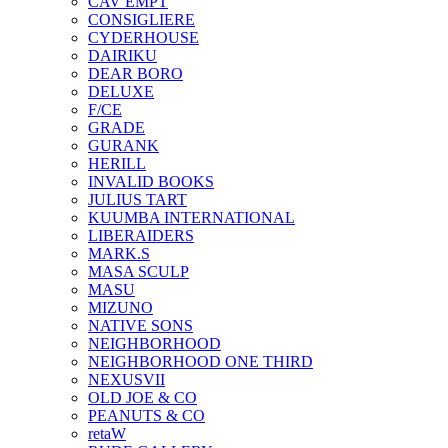
CAV EMPT
CONSIGLIERE
CYDERHOUSE
DAIRIKU
DEAR BORO
DELUXE
F/CE
GRADE
GURANK
HERILL
INVALID BOOKS
JULIUS TART
KUUMBA INTERNATIONAL
LIBERAIDERS
MARK.S
MASA SCULP
MASU
MIZUNO
NATIVE SONS
NEIGHBORHOOD
NEIGHBORHOOD ONE THIRD
NEXUSVII
OLD JOE & CO
PEANUTS & CO
retaW