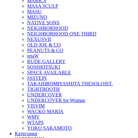
MARK.S
MASA SCULP
MASU
MIZUNO
NATIVE SONS
NEIGHBORHOOD
NEIGHBORHOOD ONE THIRD
NEXUSVII
OLD JOE & CO
PEANUTS & CO
retaW
RUDE GALLERY
SOSHIOTSUKI
SPACE AVAILABLE
SSSTEIN
TAKAHIROMIYASHITA THESOLOIST.
TIGHTBOOTH
UNDERCOVER
UNDERCOVER for Woman
VISVIM
WACKO MARIA
WMV
WTAPS
YOKO SAKAMOTO
Категории