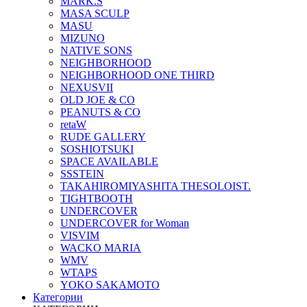
MARK.S
MASA SCULP
MASU
MIZUNO
NATIVE SONS
NEIGHBORHOOD
NEIGHBORHOOD ONE THIRD
NEXUSVII
OLD JOE & CO
PEANUTS & CO
retaW
RUDE GALLERY
SOSHIOTSUKI
SPACE AVAILABLE
SSSTEIN
TAKAHIROMIYASHITA THESOLOIST.
TIGHTBOOTH
UNDERCOVER
UNDERCOVER for Woman
VISVIM
WACKO MARIA
WMV
WTAPS
YOKO SAKAMOTO
Категории