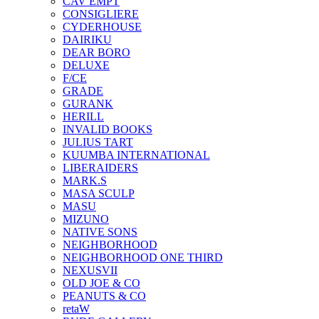
CAV EMPT
CONSIGLIERE
CYDERHOUSE
DAIRIKU
DEAR BORO
DELUXE
F/CE
GRADE
GURANK
HERILL
INVALID BOOKS
JULIUS TART
KUUMBA INTERNATIONAL
LIBERAIDERS
MARK.S
MASA SCULP
MASU
MIZUNO
NATIVE SONS
NEIGHBORHOOD
NEIGHBORHOOD ONE THIRD
NEXUSVII
OLD JOE & CO
PEANUTS & CO
retaW