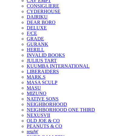
CAV EMPT
CONSIGLIERE
CYDERHOUSE
DAIRIKU
DEAR BORO
DELUXE
F/CE
GRADE
GURANK
HERILL
INVALID BOOKS
JULIUS TART
KUUMBA INTERNATIONAL
LIBERAIDERS
MARK.S
MASA SCULP
MASU
MIZUNO
NATIVE SONS
NEIGHBORHOOD
NEIGHBORHOOD ONE THIRD
NEXUSVII
OLD JOE & CO
PEANUTS & CO
retaW