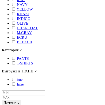
NAVY
YELLOW
KHAKI
INDIGO
OLIVE
CHARCOAL
M.GRAY
ECRU
BLEACH
Категория
PANTS
T-SHIRTS
Выгрузка в ТГАПП
true
false
Применить