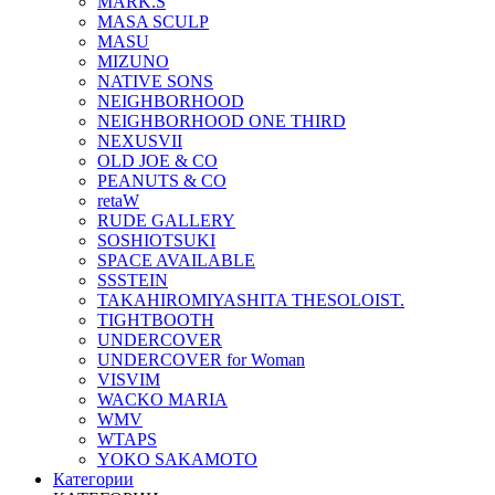
MARK.S
MASA SCULP
MASU
MIZUNO
NATIVE SONS
NEIGHBORHOOD
NEIGHBORHOOD ONE THIRD
NEXUSVII
OLD JOE & CO
PEANUTS & CO
retaW
RUDE GALLERY
SOSHIOTSUKI
SPACE AVAILABLE
SSSTEIN
TAKAHIROMIYASHITA THESOLOIST.
TIGHTBOOTH
UNDERCOVER
UNDERCOVER for Woman
VISVIM
WACKO MARIA
WMV
WTAPS
YOKO SAKAMOTO
Категории