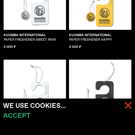
KUUMBA INTERNATIONAL
KUUMBA INTERNATIONAL
PAPER FRESHENER SWEET RAIN
PAPER FRESHENER HAPPY
2 000 ₽
2 000 ₽
WE USE COOKIES...
ACCEPT
МЕНЮ
КОРЗИНА (
0
)
KUUMBA INTERNATIONAL
KUUMBA INTERNATIONAL
PAPER FRESHENER SELVA
PAPER FRESHENER HELLO