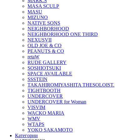
MARK.S
MASA SCULP
MASU
MIZUNO
NATIVE SONS
NEIGHBORHOOD
NEIGHBORHOOD ONE THIRD
NEXUSVII
OLD JOE & CO
PEANUTS & CO
retaW
RUDE GALLERY
SOSHIOTSUKI
SPACE AVAILABLE
SSSTEIN
TAKAHIROMIYASHITA THESOLOIST.
TIGHTBOOTH
UNDERCOVER
UNDERCOVER for Woman
VISVIM
WACKO MARIA
WMV
WTAPS
YOKO SAKAMOTO
Категории