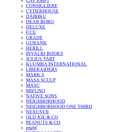
CAV EMPT
CONSIGLIERE
CYDERHOUSE
DAIRIKU
DEAR BORO
DELUXE
F/CE
GRADE
GURANK
HERILL
INVALID BOOKS
JULIUS TART
KUUMBA INTERNATIONAL
LIBERAIDERS
MARK.S
MASA SCULP
MASU
MIZUNO
NATIVE SONS
NEIGHBORHOOD
NEIGHBORHOOD ONE THIRD
NEXUSVII
OLD JOE & CO
PEANUTS & CO
retaW