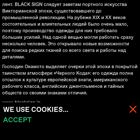
лент. BLACK SIGN следует заветам портного искусства
Викторианской эпохи, существовавшего до
промышленной революции. На рубеже XIX и XX веков
состоятельных и влиятельных людей было очень мало,
поэтому производство одежды для них требовало
больших усилий. Над одной вещью могли работать сразу
несколько человек. Это открывало новые возможности
для поиска редких тканей со всего света и работы над
деталями.
Господин Окамото выделяет очерки этой эпохи в покрытой
таинством атмосфере «Черного Кода»: его одежда полна
отсылок к культуре европейской знати, американского
рабочего класса, английских джентльменов и тайных
обществ со своими знаками отличия.
www.blacksign.jp
WE USE COOKIES...
ACCEPT
МЕНЮ
КОРЗИНА (
0
)
ПОСЛЕДНИЕ ПОСТУПЛЕНИЯ